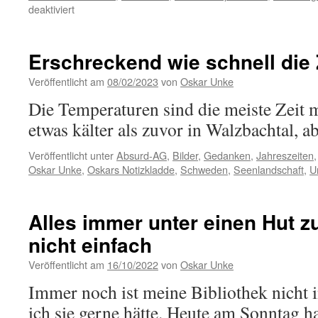
für
deaktiviert
Mal
wieder
hierher
Erschreckend wie schnell die Z
etwas
ausweichen
Veröffentlicht am
08/02/2023
von
Oskar Unke
Die Temperaturen sind die meiste Zeit 
etwas kälter als zuvor in Walzbachtal, 
Veröffentlicht unter
Absurd-AG
,
Bilder
,
Gedanken
,
Jahreszeiten
Oskar Unke
,
Oskars Notizkladde
,
Schweden
,
Seenlandschaft
,
U
Alles immer unter einen Hut zu
nicht einfach
Veröffentlicht am
16/10/2022
von
Oskar Unke
Immer noch ist meine Bibliothek nicht 
ich sie gerne hätte. Heute am Sonntag h