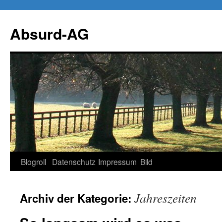
Zum
Inhalt
Absurd-AG
springen
Blogroll
Datenschutz
Impressum
Bild
Jahreszeiten
Archiv der Kategorie: