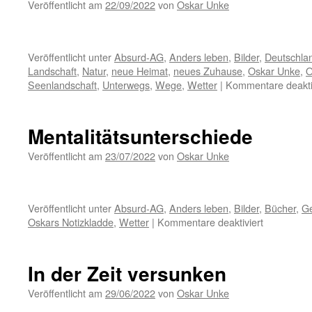
Veröffentlicht am
22/09/2022
von
Oskar Unke
Veröffentlicht unter
Absurd-AG
,
Anders leben
,
Bilder
,
Deutschlan
Landschaft
,
Natur
,
neue Heimat
,
neues Zuhause
,
Oskar Unke
,
O
Seenlandschaft
,
Unterwegs
,
Wege
,
Wetter
|
Kommentare deakti
Mentalitätsunterschiede
Veröffentlicht am
23/07/2022
von
Oskar Unke
Veröffentlicht unter
Absurd-AG
,
Anders leben
,
Bilder
,
Bücher
,
G
für
Oskars Notizkladde
,
Wetter
|
Kommentare deaktiviert
Mentalität
In der Zeit versunken
Veröffentlicht am
29/06/2022
von
Oskar Unke