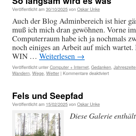
So langsam wird es was
Veröffentlicht am
30/10/2025
von
Oskar Unke
Auch der Blog Adminbereich ist hier gä
muß ich mich dran gewöhnen. Vorne im
Computerraum habe ich ja nochmals zw
noch einiges an Arbeit auf mich wartet.
WIN …
Weiterlesen
→
Veröffentlicht unter
Computer + Internet
,
Gedanken
,
Jahreszeit
für
Wandern
,
Wege
,
Wetter
|
Kommentare deaktiviert
So
langsam
wird
Fels und Seepfad
es
was
Veröffentlicht am
15/02/2025
von
Oskar Unke
Diese Galerie enthäl