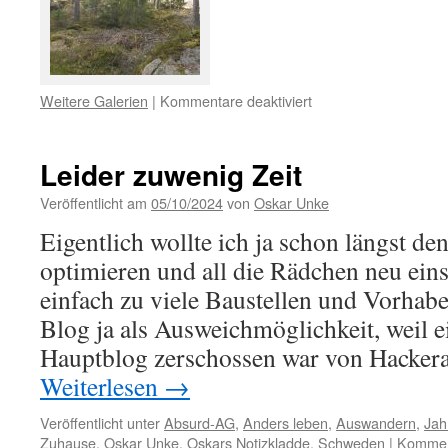
für
Weitere Galerien
|
Kommentare deaktiviert
Fels
und
Seepfad
Leider zuwenig Zeit
Veröffentlicht am
05/10/2024
von
Oskar Unke
Eigentlich wollte ich ja schon längst den
optimieren und all die Rädchen neu eins
einfach zu viele Baustellen und Vorhabe
Blog ja als Ausweichmöglichkeit, weil e
Hauptblog zerschossen war von Hacker
Weiterlesen
→
Veröffentlicht unter
Absurd-AG
,
Anders leben
,
Auswandern
,
Jah
Zuhause
,
Oskar Unke
,
Oskars Notizkladde
,
Schweden
|
Komment