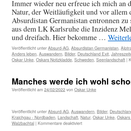
Immer wieder neu erfreue ich mich an 
Natur, der Weitläufigkeit und vor allem
Absurdistan Germanistan entronnen zu 
aus dem LK Karlsruhe die Inzidenz Mel
und dreifach. Hier bekomme …
Weiterl
Veröffentlicht unter
Absurd-AG
,
Absurdistan Germanistan
,
Alptr
Anders leben
,
Auswandern
,
Bilder
,
Deutschland Exit
,
Jahreszeit
Oskar Unke
,
Oskars Notizkladde
,
Schweden
,
Seenlandschaft
|
K
Manches werde ich wohl scho
Veröffentlicht am
24/02/2022
von
Oskar Unke
Veröffentlicht unter
Absurd-AG
,
Auswandern
,
Bilder
,
Deutschlan
Kraichgau - Nordbaden
,
Landschaft
,
Natur
,
Oskar Unke
,
Oskars 
für
Walzbachtal
|
Kommentare deaktiviert
Manches