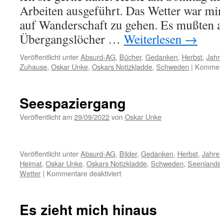
Arbeiten ausgeführt. Das Wetter war mi
auf Wanderschaft zu gehen. Es mußten 
Übergangslöcher …
Weiterlesen
→
Veröffentlicht unter
Absurd-AG
,
Bücher
,
Gedanken
,
Herbst
,
Jahr
Zuhause
,
Oskar Unke
,
Oskars Notizkladde
,
Schweden
|
Komment
Seespaziergang
Veröffentlicht am
29/09/2022
von
Oskar Unke
Veröffentlicht unter
Absurd-AG
,
Bilder
,
Gedanken
,
Herbst
,
Jahre
Heimat
,
Oskar Unke
,
Oskars Notizkladde
,
Schweden
,
Seenlands
für
Wetter
|
Kommentare deaktiviert
Seespaziergang
Es zieht mich hinaus