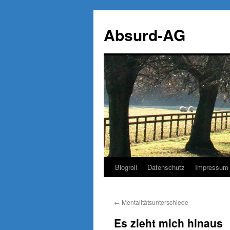
Zum
Inhalt
Absurd-AG
springen
Blogroll
Datenschutz
Impressum
←
Mentalitätsunterschiede
Es zieht mich hinaus