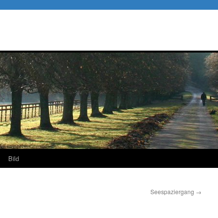
Bild
Seespaziergang
→