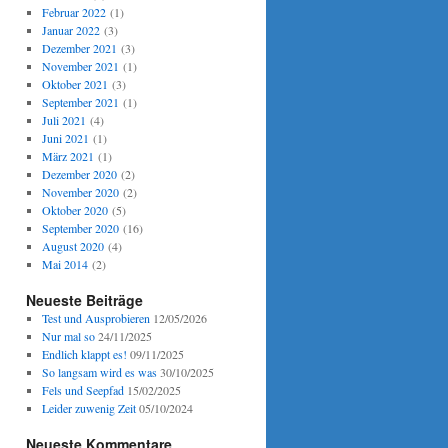
Februar 2022
(1)
Januar 2022
(3)
Dezember 2021
(3)
November 2021
(1)
Oktober 2021
(3)
September 2021
(1)
Juli 2021
(4)
Juni 2021
(1)
März 2021
(1)
Dezember 2020
(2)
November 2020
(2)
Oktober 2020
(5)
September 2020
(16)
August 2020
(4)
Mai 2014
(2)
Neueste Beiträge
Test und Ausprobieren
12/05/2026
Nur mal so
24/11/2025
Endlich klappt es!
09/11/2025
So langsam wird es was
30/10/2025
Fels und Seepfad
15/02/2025
Leider zuwenig Zeit
05/10/2024
Neueste Kommentare