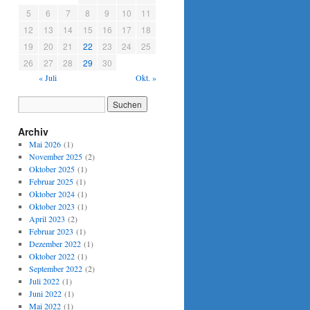
5
6
7
8
9
10
11
12
13
14
15
16
17
18
19
20
21
22
23
24
25
26
27
28
29
30
« Juli
Okt. »
Archiv
Mai 2026
(1)
November 2025
(2)
Oktober 2025
(1)
Februar 2025
(1)
Oktober 2024
(1)
Oktober 2023
(1)
April 2023
(2)
Februar 2023
(1)
Dezember 2022
(1)
Oktober 2022
(1)
September 2022
(2)
Juli 2022
(1)
Juni 2022
(1)
Mai 2022
(1)