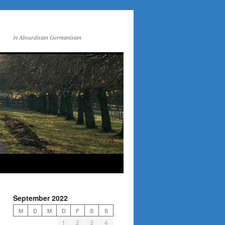
in Absurdistan Germanistan
September 2022
M
D
M
D
F
S
S
1
2
3
4