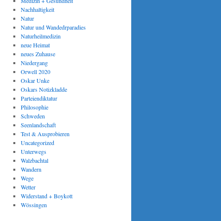
Medizin + Gesundheit
Nachhaltigkeit
Natur
Natur und Wandedrparadies
Naturheilmedizin
neue Heimat
neues Zuhause
Niedergang
Orwell 2020
Oskar Unke
Oskars Notizkladde
Parteiendiktatur
Philosophie
Schweden
Seenlandschaft
Test & Ausprobieren
Uncategorized
Unterwegs
Walzbachtal
Wandern
Wege
Wetter
Widerstand + Boykott
Wössingen