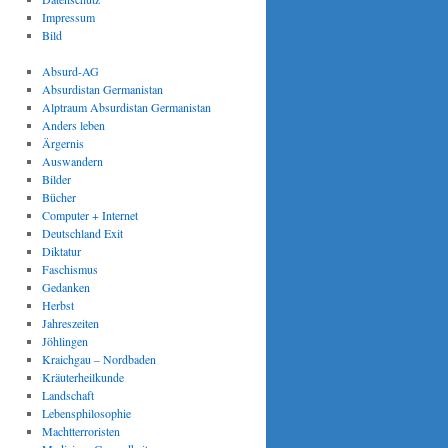
Impressum
Bild
Absurd-AG
Absurdistan Germanistan
Alptraum Absurdistan Germanistan
Anders leben
Ärgernis
Auswandern
Bilder
Bücher
Computer + Internet
Deutschland Exit
Diktatur
Faschismus
Gedanken
Herbst
Jahreszeiten
Jöhlingen
Kraichgau – Nordbaden
Kräuterheilkunde
Landschaft
Lebensphilosophie
Machtterroristen