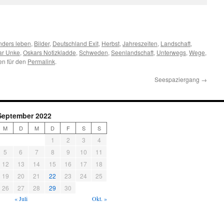
nders leben
,
Bilder
,
Deutschland Exit
,
Herbst
,
Jahreszeiten
,
Landschaft
,
ar Unke
,
Oskars Notizkladde
,
Schweden
,
Seenlandschaft
,
Unterwegs
,
Wege
,
hen für den
Permalink
.
Seespaziergang
→
September 2022
M
D
M
D
F
S
S
1
2
3
4
5
6
7
8
9
10
11
12
13
14
15
16
17
18
19
20
21
22
23
24
25
26
27
28
29
30
« Juli
Okt. »