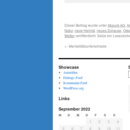
Dieser Beitrag wurde unter
Absurd-AG
,
A
Natur
,
neue Heimat
,
neues Zuhause
,
Osk
Wetter
veröffentlicht. Setze ein Lesezeic
←
Mentalitätsunterschiede
Showcase
Anmelden
Eintrags-Feed
Kommentar-Feed
WordPress.org
Links
September 2022
M
D
M
D
F
S
S
1
2
3
4
5
6
7
8
9
10
11