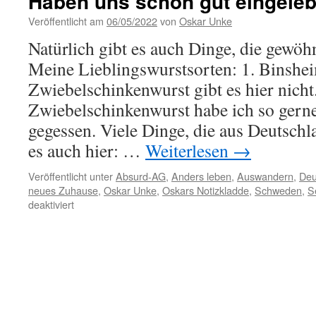
Haben uns schon gut eingeleb
Veröffentlicht am
06/05/2022
von
Oskar Unke
Natürlich gibt es auch Dinge, die gewöh
Meine Lieblingswurstsorten: 1. Binshei
Zwiebelschinkenwurst gibt es hier nicht
Zwiebelschinkenwurst habe ich so gern
gegessen. Viele Dinge, die aus Deutschl
es auch hier: …
Weiterlesen
→
Veröffentlicht unter
Absurd-AG
,
Anders leben
,
Auswandern
,
Deu
neues Zuhause
,
Oskar Unke
,
Oskars Notizkladde
,
Schweden
,
S
für
deaktiviert
Haben
uns
schon
gut
eingelebt