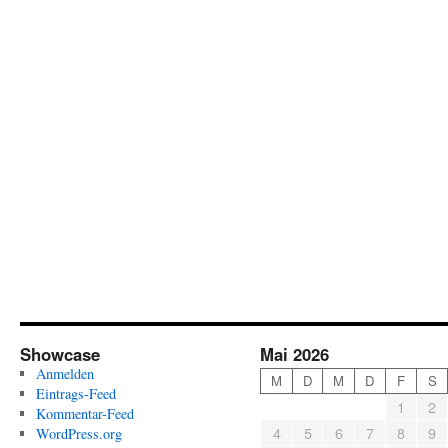
Showcase
Mai 2026
Anmelden
M
D
M
D
F
S
Eintrags-Feed
1
2
Kommentar-Feed
4
5
6
7
8
9
WordPress.org