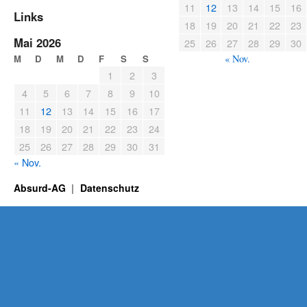
11
12
13
14
15
16
Links
18
19
20
21
22
23
Mai 2026
25
26
27
28
29
30
M
D
M
D
F
S
S
« Nov.
1
2
3
4
5
6
7
8
9
10
11
12
13
14
15
16
17
18
19
20
21
22
23
24
25
26
27
28
29
30
31
« Nov.
Absurd-AG
Datenschutz