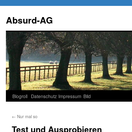
Zum
Inhalt
Absurd-AG
springen
Blogroll
Datenschutz
Impressum
Bild
←
Nur mal so
Test und Ausprobieren