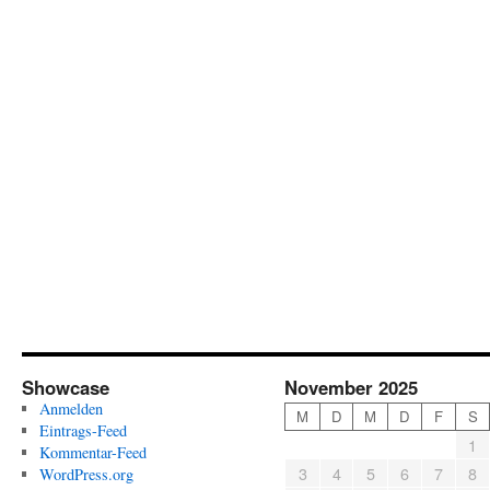
Showcase
November 2025
Anmelden
M
D
M
D
F
S
Eintrags-Feed
1
Kommentar-Feed
3
4
5
6
7
8
WordPress.org