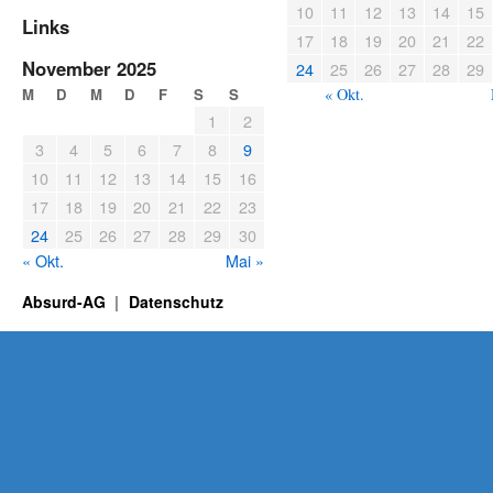
10
11
12
13
14
15
Links
17
18
19
20
21
22
November 2025
24
25
26
27
28
29
M
D
M
D
F
S
S
« Okt.
1
2
3
4
5
6
7
8
9
10
11
12
13
14
15
16
17
18
19
20
21
22
23
24
25
26
27
28
29
30
« Okt.
Mai »
Absurd-AG
Datenschutz