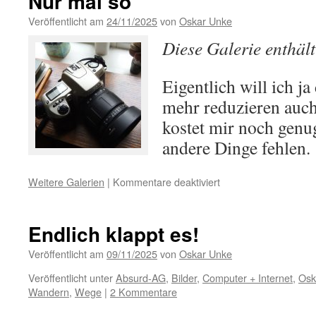
Nur mal so
Veröffentlicht am
24/11/2025
von
Oskar Unke
Diese Galerie enthäl
Eigentlich will ich j
mehr reduzieren auch 
kostet mir noch genug
andere Dinge fehlen.
für
Weitere Galerien
|
Kommentare deaktiviert
Nur
mal
so
Endlich klappt es!
Veröffentlicht am
09/11/2025
von
Oskar Unke
Veröffentlicht unter
Absurd-AG
,
Bilder
,
Computer + Internet
,
Osk
Wandern
,
Wege
|
2 Kommentare